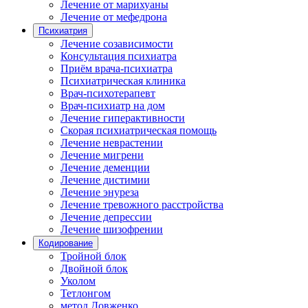
Лечение от марихуаны
Лечение от мефедрона
Психиатрия
Лечение созависимости
Консультация психиатра
Приём врача-психиатра
Психиатрическая клиника
Врач-психотерапевт
Врач-психиатр на дом
Лечение гиперактивности
Скорая психиатрическая помощь
Лечение неврастении
Лечение мигрени
Лечение деменции
Лечение дистимии
Лечение энуреза
Лечение тревожного расстройства
Лечение депрессии
Лечение шизофрении
Кодирование
Тройной блок
Двойной блок
Уколом
Тетлонгом
метод Довженко