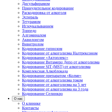
Дисульфирамом
Принудительное кодирование
Раскодировка от алкоголя
Эспераль
Тетурамом
Иглоукалыванием
Торпедо
Алгоминалом
Аквилонгом
Вивитролом
Кодирование гипнозом
Кодирование от алкоголизма Налтрексоном
Кодирование «Актоплекс»
Кодирование Витамерц Депо от алкоголизма
Кодирование SIT (MST) от алкоголизма
Комплексная Алкоблокада
Кодирование препаратом «Колме»
Кодирование от алкоголизма током
Кодирование от алкоголизма на 5 лет
Кодирование от алкоголизма на 3 года
Кодирование Селинкро
О нас
О клинике
Контакты