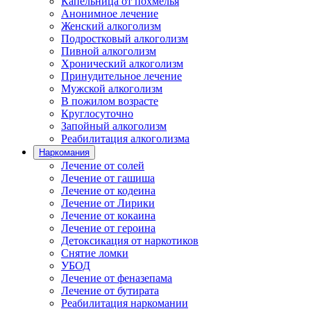
Капельница от похмелья
Анонимное лечение
Женский алкоголизм
Подростковый алкоголизм
Пивной алкоголизм
Хронический алкоголизм
Принудительное лечение
Мужской алкоголизм
В пожилом возрасте
Круглосуточно
Запойный алкоголизм
Реабилитация алкоголизма
Наркомания
Лечение от солей
Лечение от гашиша
Лечение от кодеина
Лечение от Лирики
Лечение от кокаина
Лечение от героина
Детоксикация от наркотиков
Снятие ломки
УБОД
Лечение от феназепама
Лечение от бутирата
Реабилитация наркомании