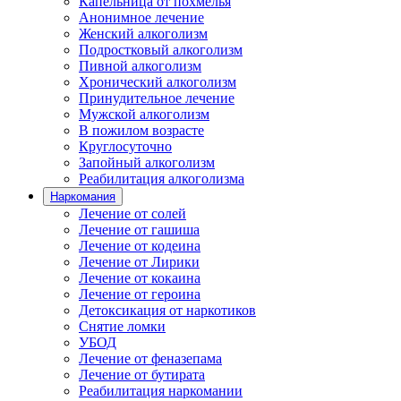
Капельница от похмелья
Анонимное лечение
Женский алкоголизм
Подростковый алкоголизм
Пивной алкоголизм
Хронический алкоголизм
Принудительное лечение
Мужской алкоголизм
В пожилом возрасте
Круглосуточно
Запойный алкоголизм
Реабилитация алкоголизма
Наркомания
Лечение от солей
Лечение от гашиша
Лечение от кодеина
Лечение от Лирики
Лечение от кокаина
Лечение от героина
Детоксикация от наркотиков
Снятие ломки
УБОД
Лечение от феназепама
Лечение от бутирата
Реабилитация наркомании