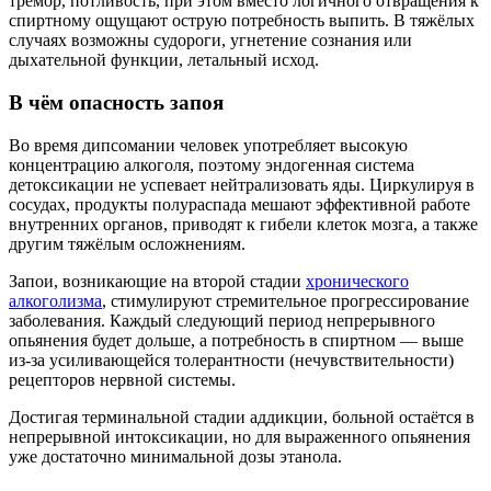
тремор, потливость, при этом вместо логичного отвращения к
спиртному ощущают острую потребность выпить. В тяжёлых
случаях возможны судороги, угнетение сознания или
дыхательной функции, летальный исход.
В чём опасность запоя
Во время дипсомании человек употребляет высокую
концентрацию алкоголя, поэтому эндогенная система
детоксикации не успевает нейтрализовать яды. Циркулируя в
сосудах, продукты полураспада мешают эффективной работе
внутренних органов, приводят к гибели клеток мозга, а также
другим тяжёлым осложнениям.
Запои, возникающие на второй стадии
хронического
алкоголизма
, стимулируют стремительное прогрессирование
заболевания. Каждый следующий период непрерывного
опьянения будет дольше, а потребность в спиртном — выше
из-за усиливающейся толерантности (нечувствительности)
рецепторов нервной системы.
Достигая терминальной стадии аддикции, больной остаётся в
непрерывной интоксикации, но для выраженного опьянения
уже достаточно минимальной дозы этанола.