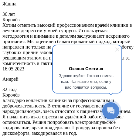
Жанна
36 лет
Королёв
Хотим отметить высокий профессионализм врачей клиники в
лечении депрессии у моей супруги. Используемая
методология и внимание к деталям заслуживают искреннего
признания. Мы оценили сбалансированный подход, который
направлен не только на снятие симптомов, но и на проработку
глубоких причин заболевания. Эта поддержка стала
решающим этапом на пути к выздоровлению. Благодарны за
компетентность и тактичность
Оксана Смегина
16.05.2023
Здравствуйте! Готова помочь
Андрей
вам. Напишите мне, если у
вас появятся вопросы.
32 года
Королёв
Благодарю коллектив клиники за профессионализм и
доброжелательность. В отличие от государственных
наркодиспансеров, здесь относятся к пациентам с уважением.
Я начал пить из-за стресса на удалённой работе, но не мог
остановиться. Решил попробовать электроимпульсное
кодирование, врачи поддержали. Процедура прошла без
дискомфорта, закодировался на год.