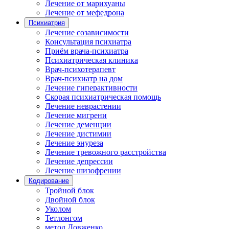
Лечение от марихуаны
Лечение от мефедрона
Психиатрия
Лечение созависимости
Консультация психиатра
Приём врача-психиатра
Психиатрическая клиника
Врач-психотерапевт
Врач-психиатр на дом
Лечение гиперактивности
Скорая психиатрическая помощь
Лечение неврастении
Лечение мигрени
Лечение деменции
Лечение дистимии
Лечение энуреза
Лечение тревожного расстройства
Лечение депрессии
Лечение шизофрении
Кодирование
Тройной блок
Двойной блок
Уколом
Тетлонгом
метод Довженко