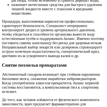
раствора, чтобы мгновенно устранить дефицит воды;
назначает мочегонные средства для быстрого удаления
лишней жидкости вместе с этанолом и вредными
веществами.
Процедура, выполняемая наркологом профессионально,
гарантирует безопасность. Специалист непрерывно
контролирует диурез и уровень артериального давления,
чтобы убедиться в способности организма вывести воду
естественным путём и поддерживать баланс. Именно поэтому
поставить самому капельницу без риска для здоровья нельзя.
Неправильный выбор лекарств или дозировок спровоцирует
острую почечную недостаточность, гипертонический криз,
аритмию из-за ускоренного вывода калия и др.
Снятие похмелья препаратами
Абстинентный синдром возникает при стойком нарушении
биохимии мозга, снижении выработки нейромедиаторов.
Когда употребление алкоголя прекратится, баланс нервной
системы восстановится, а компульсивная тяга к спиртному
исчезнет.
До того, как человек избавится от физического компонента
зависимости, врач предлагает фармакотерапию для