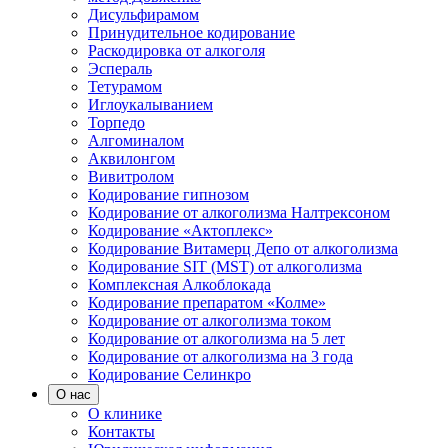
Дисульфирамом
Принудительное кодирование
Раскодировка от алкоголя
Эспераль
Тетурамом
Иглоукалыванием
Торпедо
Алгоминалом
Аквилонгом
Вивитролом
Кодирование гипнозом
Кодирование от алкоголизма Налтрексоном
Кодирование «Актоплекс»
Кодирование Витамерц Депо от алкоголизма
Кодирование SIT (MST) от алкоголизма
Комплексная Алкоблокада
Кодирование препаратом «Колме»
Кодирование от алкоголизма током
Кодирование от алкоголизма на 5 лет
Кодирование от алкоголизма на 3 года
Кодирование Селинкро
О нас
О клинике
Контакты