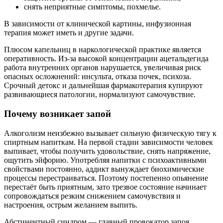
снять неприятные симптомы, похмелье.
В зависимости от клинической картины, инфузионная
терапия может иметь и другие задачи.
Плюсом капельниц в наркологической практике является
оперативность. Из-за высокой концентрации ацетальдегида
работа внутренних органов нарушается, увеличивая риск
опасных осложнений: инсульта, отказа почек, психоза.
Срочный детокс и дальнейшая фармакотерапия купируют
развивающиеся патологии, нормализуют самочувствие.
Почему возникает запой
Алкоголизм неизбежно вызывает сильную физическую тягу к
спиртным напиткам. На первой стадии зависимости человек
выпивает, чтобы получить удовольствие, снять напряжение,
ощутить эйфорию. Употребляя напитки с психоактивными
свойствами постоянно, аддикт вынуждает биохимические
процессы перестраиваться. Поэтому постепенно опьянение
перестаёт быть приятным, зато трезвое состояние начинает
сопровождаться резким снижением самочувствия и
настроения, острым желанием выпить.
Абстинентный синдром — главный провокатор запоя