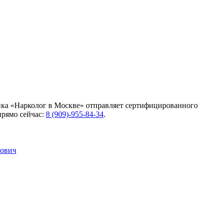
ика «Нарколог в Москве» отправляет сертифицированного
прямо сейчас:
8 (909)-955-84-34
.
лович