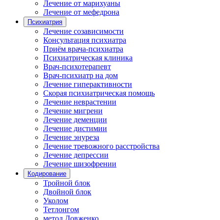
Лечение от марихуаны
Лечение от мефедрона
Психиатрия
Лечение созависимости
Консультация психиатра
Приём врача-психиатра
Психиатрическая клиника
Врач-психотерапевт
Врач-психиатр на дом
Лечение гиперактивности
Скорая психиатрическая помощь
Лечение неврастении
Лечение мигрени
Лечение деменции
Лечение дистимии
Лечение энуреза
Лечение тревожного расстройства
Лечение депрессии
Лечение шизофрении
Кодирование
Тройной блок
Двойной блок
Уколом
Тетлонгом
метод Довженко