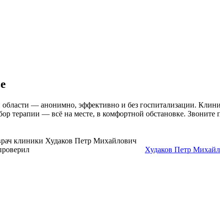
ве
й области — анонимно, эффективно и без госпитализации. Клин
бор терапии — всё на месте, в комфортной обстановке. Звоните 
 проверил
Нарколог, главный врач клиники
Худаков Петр Михай