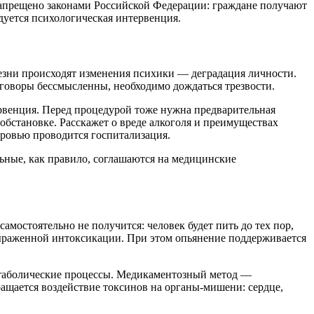
 запрещено законами Российской Федерации: граждане получают
дуется психологическая интервенция.
олезни происходят изменения психики — деградация личности.
азговоры бессмысленны, необходимо дождаться трезвости.
ервенция. Перед процедурой тоже нужна предварительная
обстановке. Расскажет о вреде алкоголя и преимуществах
доровью проводится госпитализация.
ьные, как правило, соглашаются на медицинские
амостоятельно не получится: человек будет пить до тех пор,
выраженной интоксикации. При этом опьянение поддерживается
метаболические процессы. Медикаментозный метод —
ращается воздействие токсинов на органы-мишени: сердце,