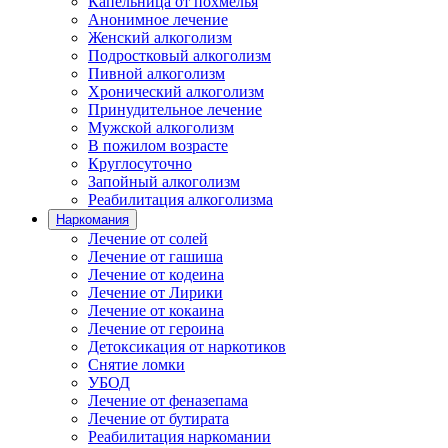
Капельница от похмелья
Анонимное лечение
Женский алкоголизм
Подростковый алкоголизм
Пивной алкоголизм
Хронический алкоголизм
Принудительное лечение
Мужской алкоголизм
В пожилом возрасте
Круглосуточно
Запойный алкоголизм
Реабилитация алкоголизма
Наркомания
Лечение от солей
Лечение от гашиша
Лечение от кодеина
Лечение от Лирики
Лечение от кокаина
Лечение от героина
Детоксикация от наркотиков
Снятие ломки
УБОД
Лечение от феназепама
Лечение от бутирата
Реабилитация наркомании