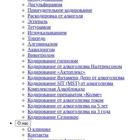
Дисульфирамом
Принудительное кодирование
Раскодировка от алкоголя
Эспераль
Тетурамом
Иглоукалыванием
Торпедо
Алгоминалом
Аквилонгом
Вивитролом
Кодирование гипнозом
Кодирование от алкоголизма Налтрексоном
Кодирование «Актоплекс»
Кодирование Витамерц Депо от алкоголизма
Кодирование SIT (MST) от алкоголизма
Комплексная Алкоблокада
Кодирование препаратом «Колме»
Кодирование от алкоголизма током
Кодирование от алкоголизма на 5 лет
Кодирование от алкоголизма на 3 года
Кодирование Селинкро
О нас
О клинике
Контакты