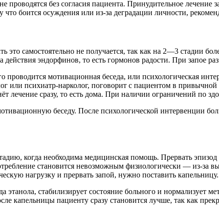
 не проводятся без согласия пациента. Принудительное лечение
у что боится осуждения или из-за деградации личности, рекомен
ать это самостоятельно не получается, так как на 2—3 стадии б
-за действия эндорфинов, то есть гормонов радости. При запое р
ого проводится мотивационная беседа, или психологическая инт
ог или психиатр-нарколог, поговорит с пациентом в привычной 
нёт лечение сразу, то есть дома. При наличии ограничений по з
 мотивационную беседу. После психологической интервенции бол
тадию, когда необходима медицинская помощь. Прервать эпизод с
употребление становится невозможным физиологически — из-за 
ическую нагрузку и прервать запой, нужно поставить капельницу.
да этанола, стабилизирует состояние больного и нормализует 
осле капельницы пациенту сразу становится лучше, так как прек