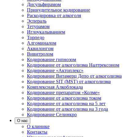
Дисульфирамом
Принудительное кодирование
Раскодировка от алкоголя
Эспераль
Тетурамом
Иглоукалыванием
Торпедо
Алгоминалом
Аквилонгом
Вивитролом
Кодирование гипнозом
Кодирование от алкоголизма Налтрексоном
Кодирование «Актоплекс»
Кодирование Витамерц Депо от алкоголизма
Кодирование SIT (MST) от алкоголизма
Комплексная Алкоблокада
Кодирование препаратом «Колме»
Кодирование от алкоголизма током
Кодирование от алкоголизма на 5 лет
Кодирование от алкоголизма на 3 года
Кодирование Селинкро
О нас
О клинике
Контакты