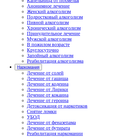
Капельница от похмелья
Анонимное лечение
Женский алкоголизм
Подростковый алкоголизм
Пивной алкоголизм
Хронический алкоголизм
Принудительное лечение
Мужской алкоголизм
В пожилом возрасте
Круглосуточно
Запойный алкоголизм
Реабилитация алкоголизма
Наркомания
Лечение от солей
Лечение от гашиша
Лечение от кодеина
Лечение от Лирики
Лечение от кокаина
Лечение от героина
Детоксикация от наркотиков
Снятие ломки
УБОД
Лечение от феназепама
Лечение от бутирата
Реабилитация наркомании