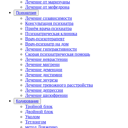
Лечение от марихуаны
Лечение от мефедрона
Психиатрия
Лечение созависимости
Консультация психиатра
Приём врача-психиатра
Психиатрическая клиника
Врач-психотерапевт
Врач-психиатр на дом
Лечение гиперактивности
Скорая психиатрическая помощь
Лечение неврастении
Лечение мигрени
Лечение деменции
Лечение дистимии
Лечение энуреза
Лечение тревожного расстройства
Лечение депрессии
Лечение шизофрении
Кодирование
Тройной блок
Двойной блок
Уколом
Тетлонгом
метод Довженко